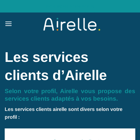
Skip
Votre espace Airelle Intérim
to
content
Les services
clients d’Airelle
Selon votre profil, Airelle vous propose des
services clients adaptés à vos besoins.
Les services clients airelle sont divers selon votre
profil :